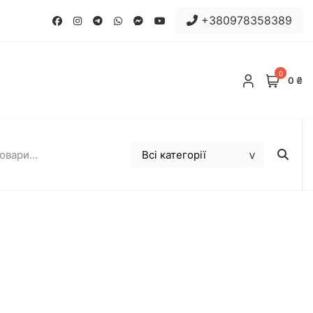
+380978358389
0
0 ₴