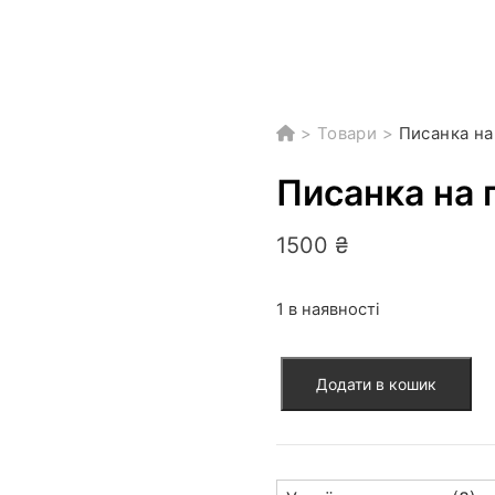
>
Товари
>
Писанка на
Писанка на 
1500
₴
1 в наявності
Писанка
Додати в кошик
на
гусячому
яйці
(P-