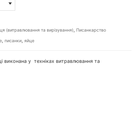
,
йця (витравлювання та вирізування)
Писанкарство
,
,
е
писанки
яйце
ці виконана у техніках витравлювання та