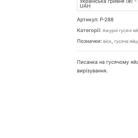
Українська гривня (₴) -
288)
UAH
кількість
Артикул:
P-288
Категорії:
Ажурні гусячі я
Позначки:
,
віск
гусяче яйц
Писанка на гусячому яй
вирізування.