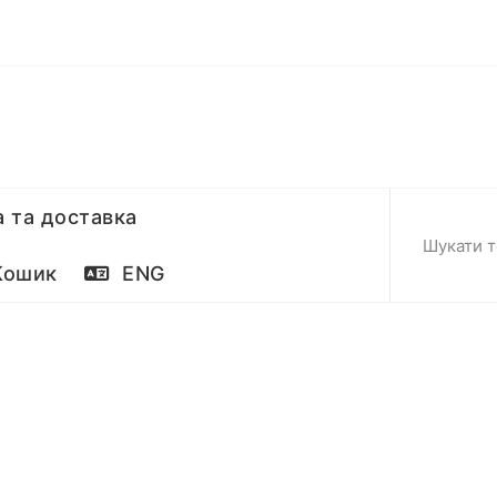
 та доставка
ошик
ENG