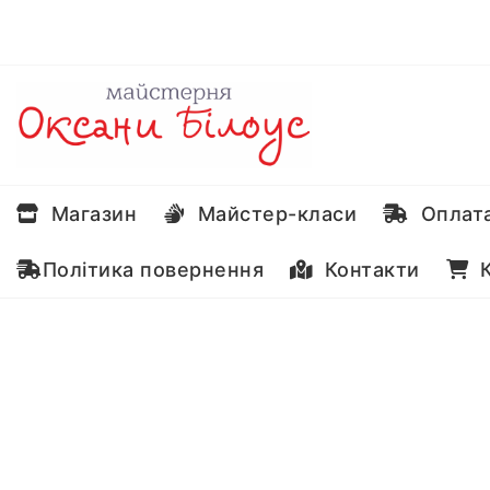
Перейти
до
вмісту
Магазин
Майстер-класи
Оплата
Політика повернення
Контакти
К