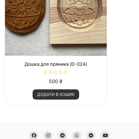
Дошка для пряника (D-024)
О
500
₴
ц
і
н
ДОДАТИ В КОШИК
е
н
о
в
0
з
5