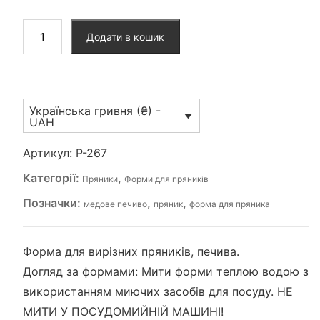
Форма
Додати в кошик
"Цуценя"
(P-
267)
кількість
Українська гривня (₴) -
UAH
Артикул:
P-267
Категорії:
,
Пряники
Форми для пряників
Позначки:
,
,
медове печиво
пряник
форма для пряника
Форма для вирізних пряників, печива.
Догляд за формами: Мити форми теплою водою з
використанням миючих засобів для посуду. НЕ
МИТИ У ПОСУДОМИЙНІЙ МАШИНІ!