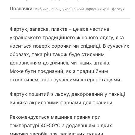
Позначки:
,
,
,
вибійка
льон
український народний крій
фартух
Фартух, запаска, плахта – це все частина
українського традиційного жіночого одягу, яка
носиться поверх сорочки чи спідниці. В сучасних
образах, така річ також буде стильним
доповненням до джинсів чи інших штанів.
Може бути поєднаний, як з традиційним
етностилем, так і сучасними інтерпретаціями.
Фартух пошитий з льону, декорований у техніці
вибійка акриловими фарбами для тканини.
Рекомендується машинне прання при
температурі 40-50°С з додаванням рідких
миючих засобів для делікатних тканин.