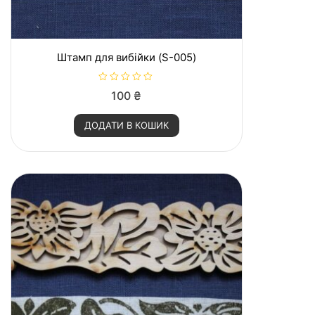
Штамп для вибійки (S-005)
О
100
₴
ц
і
н
ДОДАТИ В КОШИК
е
н
о
в
0
з
5