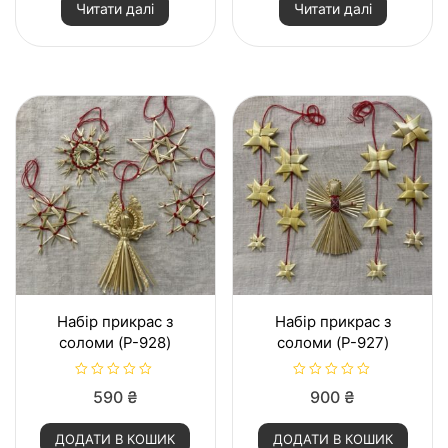
Читати далі
Читати далі
е
е
н
н
о
о
в
в
0
0
з
з
5
5
Набір прикрас з
Набір прикрас з
соломи (P-928)
соломи (P-927)
О
О
590
₴
900
₴
ц
ц
і
і
н
н
ДОДАТИ В КОШИК
ДОДАТИ В КОШИК
е
е