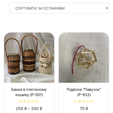
ЗА
ОСТАННІМ
Банка в плетеному
Підвіска “Павучок”
кошику (P-001)
(P-932)
О
О
Діапазон
250
₴
–
350
₴
70
₴
ц
ц
і
і