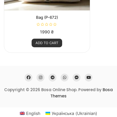
Bag (P-672)
R
1990
₴
a
t
e
ADD TO CART
d
0
o
u
t
o
f
5
Copyright © 2026 Bosa Online Shop. Powered by
Bosa
Themes
English
Українська
(
Ukrainian
)