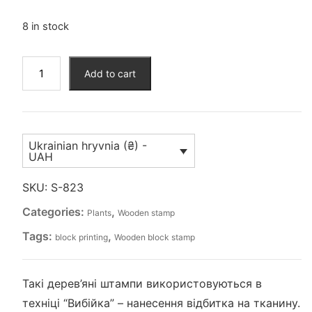
8 in stock
Штамп
Add to cart
для
вибійки
(S-
823)
Ukrainian hryvnia (₴) -
quantity
UAH
SKU:
S-823
Categories:
,
Plants
Wooden stamp
Tags:
,
block printing
Wooden block stamp
Такі дерев’яні штампи використовуються в
техніці “Вибійка” – нанесення відбитка на тканину.