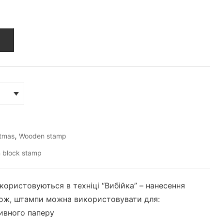
,
stmas
Wooden stamp
 block stamp
икористовуються в техніці “Вибійка” – нанесення
акож, штампи можна використовувати для:
ивного паперу