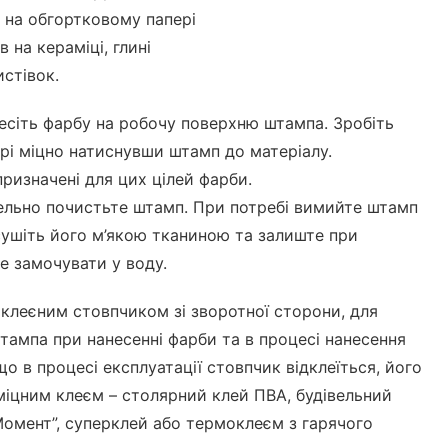
 на обгортковому папері
в на кераміці, глині
истівок.
есіть фарбу на робочу поверхню штампа. Зробіть
ері міцно натиснувши штамп до матеріалу.
ризначені для цих цілей фарби.
ельно почистьте штамп. При потребі вимийте штамп
ушіть його м’якою тканиною та залиште при
Не замочувати у воду.
клеєним стовпчиком зі зворотної сторони, для
тампа при нанесенні фарби та в процесі нанесення
що в процесі експлуатації стовпчик відклеїться, його
міцним клеєм – столярний клей ПВА, будівельний
Момент”, суперклей або термоклеєм з гарячого