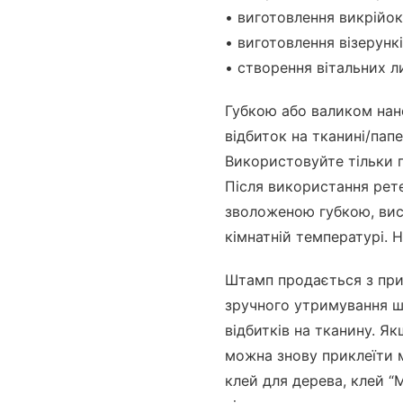
• виготовлення викрійок
• виготовлення візерункі
• створення вітальних л
Губкою або валиком нан
відбиток на тканині/пап
Використовуйте тільки п
Після використання рет
зволоженою губкою, вис
кімнатній температурі. 
Штамп продається з при
зручного утримування ш
відбитків на тканину. Як
можна знову приклеїти 
клей для дерева, клей “