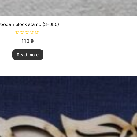
ooden block stamp (S-080)
R
110
₴
a
t
e
Read more
d
0
o
u
t
o
f
5