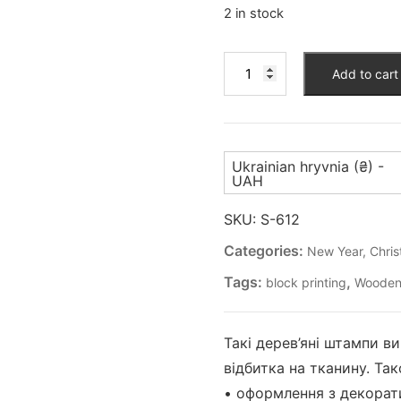
2 in stock
Штамп
Add to cart
для
вибійки
(S-
612)
Ukrainian hryvnia (₴) -
quantity
UAH
SKU:
S-612
Categories:
New Year, Chri
Tags:
,
block printing
Wooden
Такі дерев’яні штампи в
відбитка на тканину. Т
• оформлення з декорат