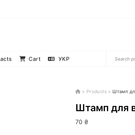
acts
Cart
УКР
>
Products
>
Штамп для
Штамп для в
70
₴