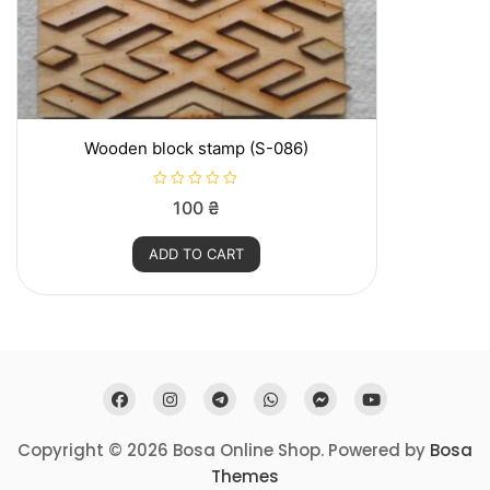
Wooden block stamp (S-086)
R
100
₴
a
t
e
ADD TO CART
d
0
o
u
t
o
f
5
Copyright © 2026 Bosa Online Shop. Powered by
Bosa
Themes