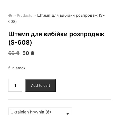
>
>
Штамп для вибійки розпродаж (S-
Products
608)
Штамп для вибійки розпродаж
(S-608)
Original
Current
60
₴
50
₴
price
price
was:
is:
60 ₴.
50 ₴.
5 in stock
Штамп
Add to cart
для
вибійки
розпродаж
(S-
Ukrainian hryvnia (₴) -
608)