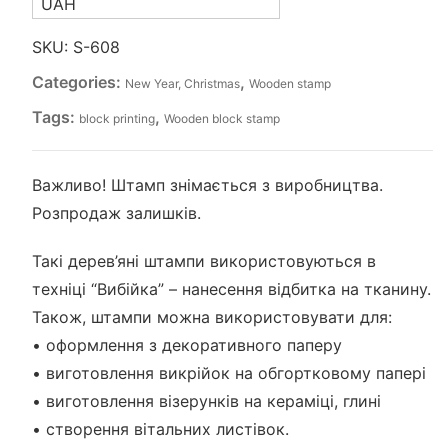
UAH
quantity
SKU:
S-608
Categories:
,
New Year, Christmas
Wooden stamp
Tags:
,
block printing
Wooden block stamp
Важливо! Штамп знімається з виробництва.
Розпродаж залишків.
Такі дерев’яні штампи використовуються в
техніці “Вибійка” – нанесення відбитка на тканину.
Також, штампи можна використовувати для:
• оформлення з декоративного паперу
• виготовлення викрійок на обгортковому папері
• виготовлення візерунків на кераміці, глині
• створення вітальних листівок.