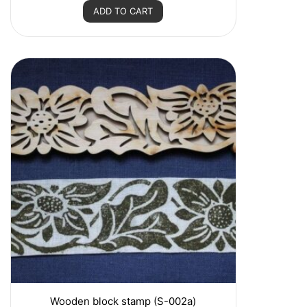
e
ADD TO CART
d
0
o
u
t
o
f
5
Wooden block stamp (S-002a)