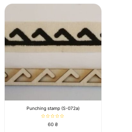
Punching stamp (S-072a)
R
60
₴
a
t