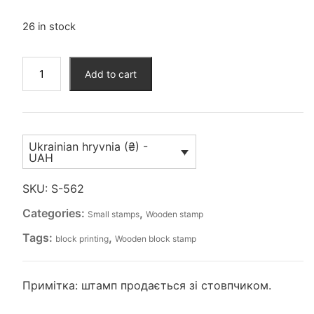
26 in stock
Штамп
Add to cart
для
вибійки
(S-
562)
Ukrainian hryvnia (₴) -
quantity
UAH
SKU:
S-562
Categories:
,
Small stamps
Wooden stamp
Tags:
,
block printing
Wooden block stamp
Примітка: штамп продається зі стовпчиком.