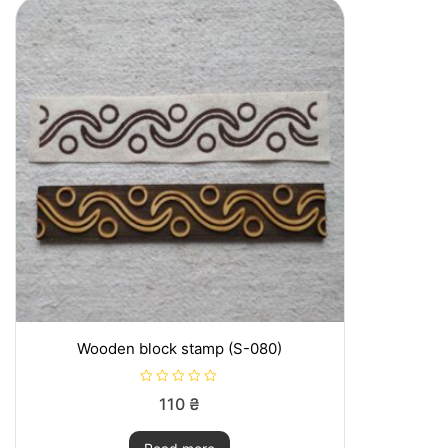
f
5
Wooden block stamp (S-080)
R
110
₴
a
t
e
d