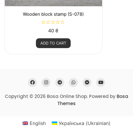
Wooden block stamp (S-078)
R
40
₴
a
t
e
ADD TO CART
d
0
o
u
t
o
f
5
Copyright © 2026 Bosa Online Shop. Powered by
Bosa
Themes
English
Українська
(
Ukrainian
)