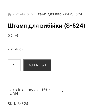
>
>
Штамп для вибійки (S-524)
Products
Штамп для вибійки (S-524)
30
₴
7 in stock
Штамп
Add to cart
для
вибійки
(S-
524)
Ukrainian hryvnia (₴) -
quantity
UAH
SKU:
S-524