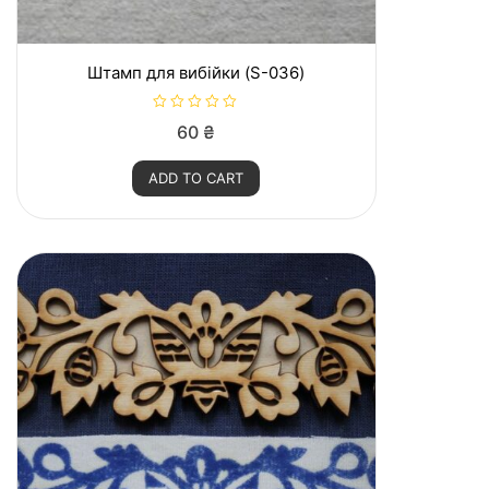
Штамп для вибійки (S-036)
R
60
₴
a
t
e
ADD TO CART
d
0
o
u
t
o
f
5