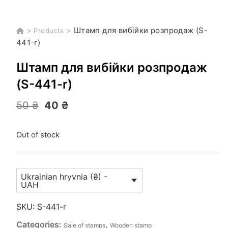
>
>
Штамп для вибійки розпродаж (S-
Products
441-r)
Штамп для вибійки розпродаж
(S-441-r)
Original
Current
50
₴
40
₴
price
price
was:
is:
50 ₴.
40 ₴.
Out of stock
Ukrainian hryvnia (₴) -
UAH
SKU:
S-441-r
Categories:
,
Sale of stamps
Wooden stamp