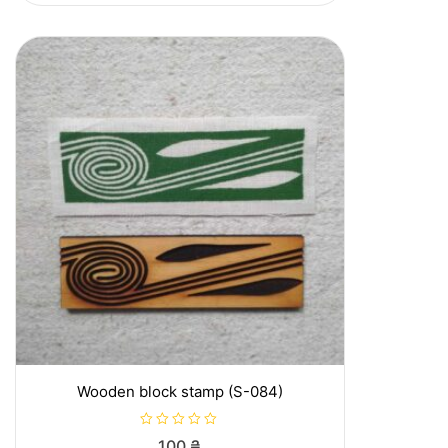
u
t
o
f
5
Wooden block stamp (S-084)
R
100
₴