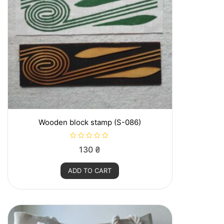
Wooden block stamp (S-086)
R
130
₴
a
t
e
ADD TO CART
d
0
o
u
t
o
f
5