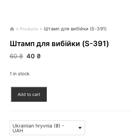
>
>
Штамп для вибійки (S-391)
Products
Штамп для вибійки (S-391)
Original
Current
60
₴
40
₴
price
price
was:
is:
60 ₴.
40 ₴.
1 in stock
Штамп
Add to cart
для
вибійки
(S-
391)
Ukrainian hryvnia (₴) -
quantity
UAH