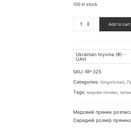
100 in stock
Пряник
Add to cart
(RP-
325)
quantity
Ukrainian hryvnia (₴) -
UAH
SKU:
RP-325
Categories:
,
Gingerbread
П
Tags:
,
медове печиво
прян
Медовий пряник розписа
Середній розмір пряника