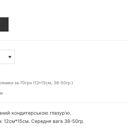
ряники за 70грн (12*15см, 38-50гр.)
ик
ний кондитерською глазур'ю.
: 12см*15см. Середня вага 38-50гр.