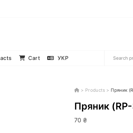
acts
Cart
УКР
>
Products
>
Пряник (
Пряник (RP-
70
₴