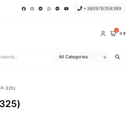
+380978358389
0
0 ₴
RP-325)
325)