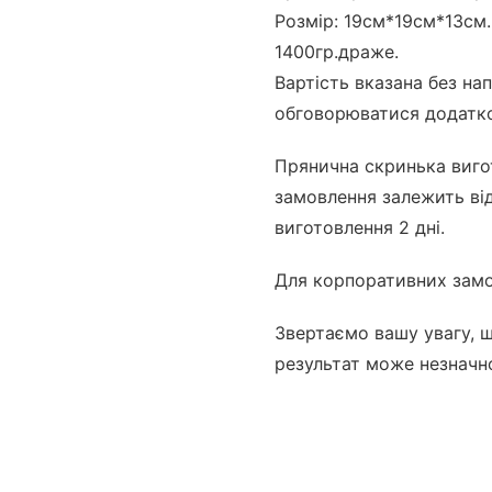
Розмір: 19см*19см*13см.
1400гр.драже.
Вартість вказана без на
обговорюватися додатк
Прянична скринька виго
замовлення залежить від
виготовлення 2 дні.
Для корпоративних замо
Звертаємо вашу увагу, щ
результат може незначно