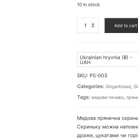
10 in stock
Прянична
Add to cart
скринька
(PS-
003)
quantity
Ukrainian hryvnia (₴) -
UAH
SKU:
PS-003
Categories:
,
Gingerbread
G
Tags:
,
медове печиво
прян
Медова прянична скринь
Скриньку можна наповн
драже, цукатами чи гор