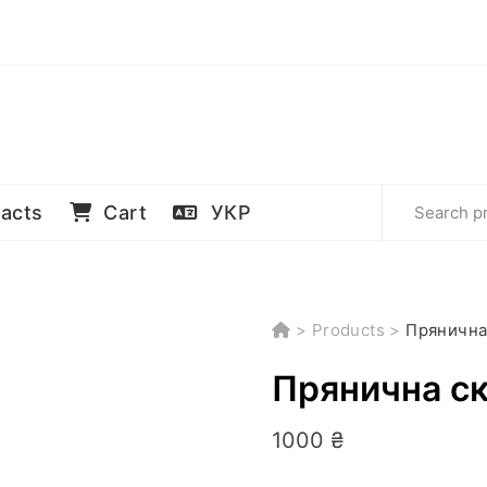
acts
Cart
УКР
>
Products
>
Прянична
Прянична ск
1000
₴