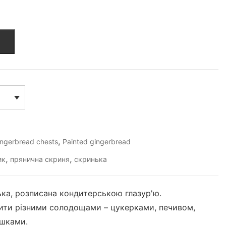
,
ingerbread chests
Painted gingerbread
,
,
ик
прянична скриня
скринька
ка, розписана кондитерською глазур'ю.
ити різними солодощами – цукерками, печивом,
ішками.