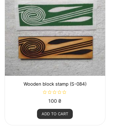
Wooden block stamp (S-084)
R
100
₴
a
t
e
ADD TO CART
d
0
o
u
t
o