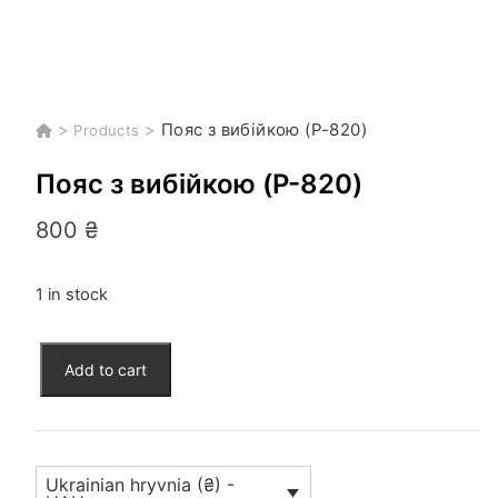
>
>
Пояс з вибійкою (P-820)
Products
Пояс з вибійкою (P-820)
800
₴
1 in stock
Пояс
Add to cart
з
вибійкою
(P-
820)
Ukrainian hryvnia (₴) -
quantity