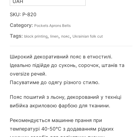
UAH
SKU:
P-820
Category:
Pockets Aprons Belts
Tags:
,
,
,
block printing
linen
пояс
Ukrainian folk cut
Широкий декоративний пояс в етностилі.
Ідеально підійде до суконь, сорочок, штанів та
oversize речей.
Пасуватиме до одягу різного стилю.
Пояс пошитий з льону, декорований у техніці
вибійка акриловою фарбою для тканини.
Рекомендується машинне прання при
температурі 40-50°С з додаванням рідких