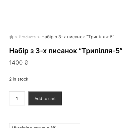
>
>
Набір з 3-х писанок “Трипілля-5”
Products
Набір з 3-х писанок “Трипілля-5”
1400
₴
2 in stock
Набір
Add to cart
з
3-
х
писанок