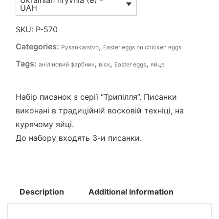
Ukrainian hryvnia (₴) -
"Трипілля-5"
UAH
quantity
SKU:
P-570
Categories:
,
Pysankarstvo
Easter eggs on chicken eggs
Tags:
,
,
,
аніліновий фарбник
віск
Easter eggs
яйце
Набір писанок з серії “Трипілля”. Писанки
виконані в традиційній восковій техніці, на
курячому яйці.
До набору входять 3-и писанки.
Description
Additional information