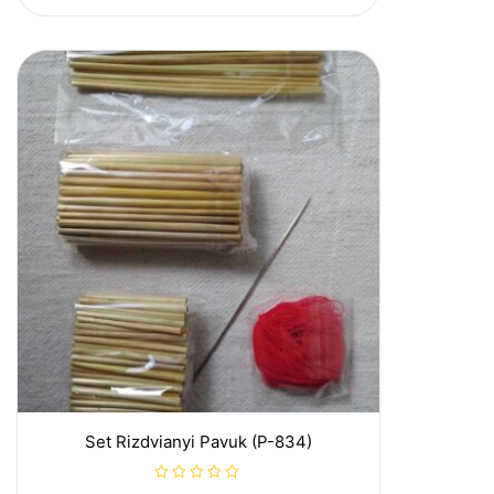
o
u
t
o
f
5
Set Rizdvianyi Pavuk (P-834)
R