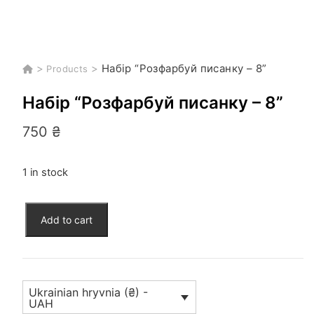
>
>
Набір “Розфарбуй писанку – 8”
Products
Набір “Розфарбуй писанку – 8”
750
₴
1 in stock
Набір
Add to cart
"Розфарбуй
писанку
-
8"
Ukrainian hryvnia (₴) -
quantity
UAH