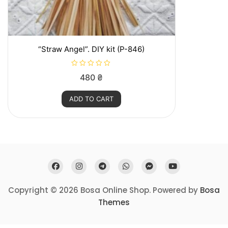
“Straw Angel”. DIY kit (P-846)
R
480
₴
a
t
e
ADD TO CART
d
0
o
u
t
o
f
5
Copyright © 2026 Bosa Online Shop. Powered by
Bosa
Themes