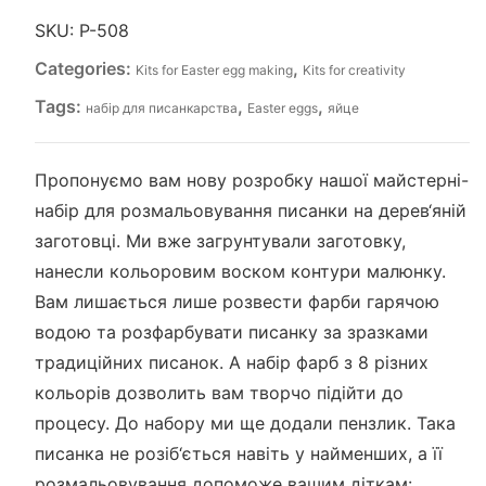
SKU:
P-508
Categories:
,
Kits for Easter egg making
Kits for creativity
Tags:
,
,
набір для писанкарства
Easter eggs
яйце
Пропонуємо вам нову розробку нашої майстерні-
набір для розмальовування писанки на дерев‘яній
заготовці. Ми вже загрунтували заготовку,
нанесли кольоровим воском контури малюнку.
Вам лишається лише розвести фарби гарячою
водою та розфарбувати писанку за зразками
традиційних писанок. А набір фарб з 8 різних
кольорів дозволить вам творчо підійти до
процесу. До набору ми ще додали пензлик. Така
писанка не розіб‘ється навіть у найменших, а її
розмальовування допоможе вашим діткам: