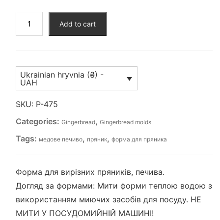
Форма
Add to cart
"Корова"
вел.
(P-
475)
Ukrainian hryvnia (₴) -
quantity
UAH
SKU:
P-475
Categories:
,
Gingerbread
Gingerbread molds
Tags:
,
,
медове печиво
пряник
форма для пряника
Форма для вирізних пряників, печива.
Догляд за формами: Мити форми теплою водою з
використанням миючих засобів для посуду. НЕ
МИТИ У ПОСУДОМИЙНІЙ МАШИНІ!