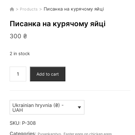
>
>
Писанка на курячому яйці
Products
Писанка на курячому яйці
300
₴
2 in stock
Писанка
Add to cart
на
курячому
яйці
quantity
Ukrainian hryvnia (₴) -
UAH
SKU:
P-308
Categories:
,
Pysankarstvo
Easter eggs on chicken eggs