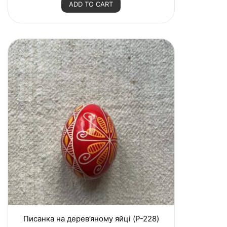
ADD TO CART
d
0
o
u
t
o
f
5
Писанка на дерев’яному яйці (P-228)