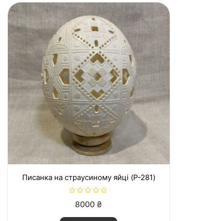
Писанка на страусиному яйці (P-281)
R
8000
₴
a
t
e