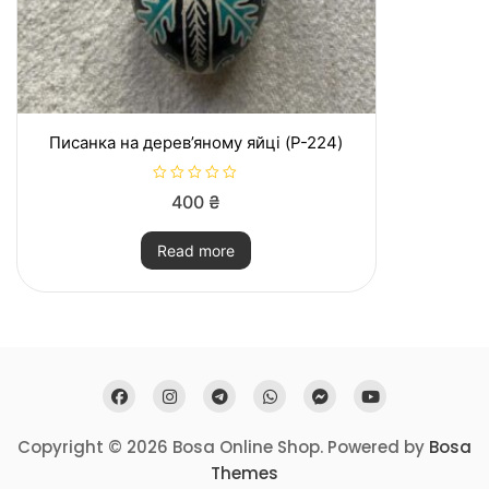
Писанка на дерев’яному яйці (P-224)
R
400
₴
a
t
e
Read more
d
0
o
u
t
o
f
5
Copyright © 2026 Bosa Online Shop. Powered by
Bosa
Themes