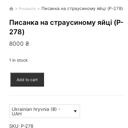
>
>
Писанка на страусиному яйці (P-278)
Products
Писанка на страусиному яйці (P-
278)
8000
₴
1 in stock
Писанка
Add to cart
на
страусиному
яйці
(P-
Ukrainian hryvnia (₴) -
278)
UAH
quantity
SKU:
P-278