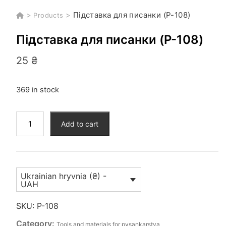
>
>
Підставка для писанки (P-108)
Products
Підставка для писанки (P-108)
25
₴
369 in stock
Підставка
Add to cart
для
писанки
(P-
108)
Ukrainian hryvnia (₴) -
quantity
UAH
SKU:
P-108
Category:
Tools and materials for pysankarstva