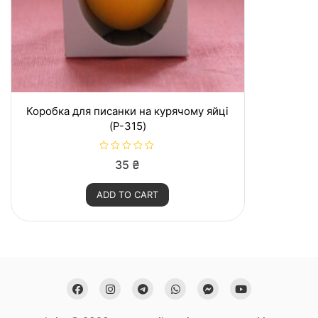
Коробка для писанки на курячому яйці
(P-315)
R
35
₴
a
t
e
ADD TO CART
d
0
o
u
t
o
f
5