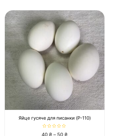
Яйце гусяче для писанки (P-110)
R
Price
40
₴
–
50
₴
a