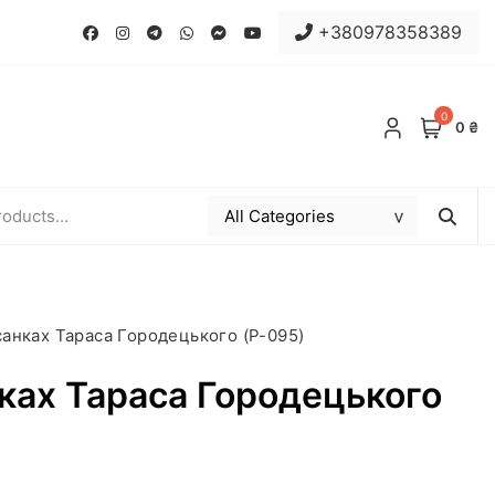
+380978358389
0
0 ₴
санках Тараса Городецького (P-095)
нках Тараса Городецького