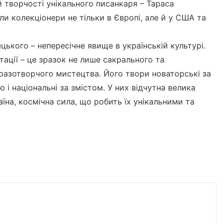
 творчості унікального писанкаря – Тараса
ли колекціонери не тільки в Європі, але й у США та
цького – непересічне явище в українській культурі.
тації – це зразок не лише сакрального та
бразотворчого мистецтва. Його твори новаторські за
 і національні за змістом. У них відчутна велика
аїна, космічна сила, що робить їх унікальними та