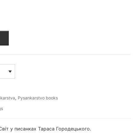
,
nkarstva
Pysankarstvo books
gs
Світ у писанках Тараса Городецького.