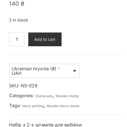
140
₴
2 in stock
Набір
Add to cart
штампів
для
вибійки
(NS-
Ukrainian hryvnia (₴) -
029)
UAH
quantity
SKU:
NS-029
Categories:
,
Stamp sets
Wooden stamp
Tags:
,
block printing
Wooden block stamp
Набір з 2-х штампів для вибійки.