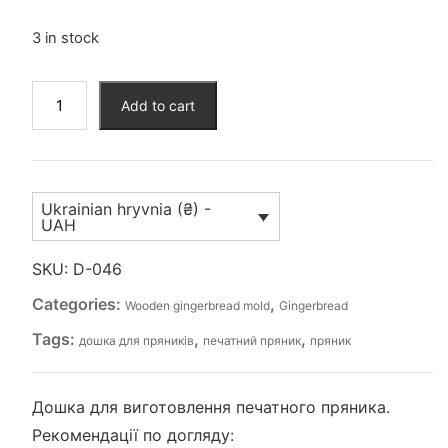
3 in stock
Дошка
Add to cart
для
пряника
(D-
046)
Ukrainian hryvnia (₴) -
quantity
UAH
SKU:
D-046
Categories:
,
Wooden gingerbread mold
Gingerbread
Tags:
,
,
дошка для пряників
печатний пряник
пряник
Дошка для виготовлення печатного пряника.
Рекомендації по догляду: