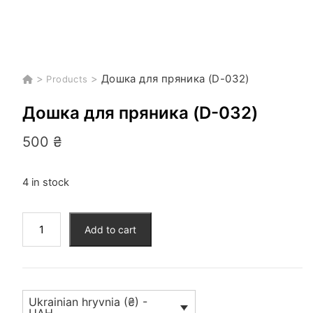
>
>
Дошка для пряника (D-032)
Products
Дошка для пряника (D-032)
500
₴
4 in stock
Дошка
Add to cart
для
пряника
(D-
032)
Ukrainian hryvnia (₴) -
quantity