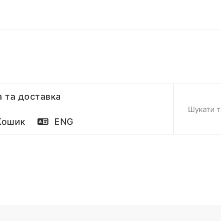
 та доставка
ошик
ENG