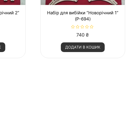
річний 2”
Набір для вибійки “Новорічний 1”
(P-694)
О
740
₴
ц
і
н
К
ДОДАТИ В КОШИК
е
н
о
в
0
з
5