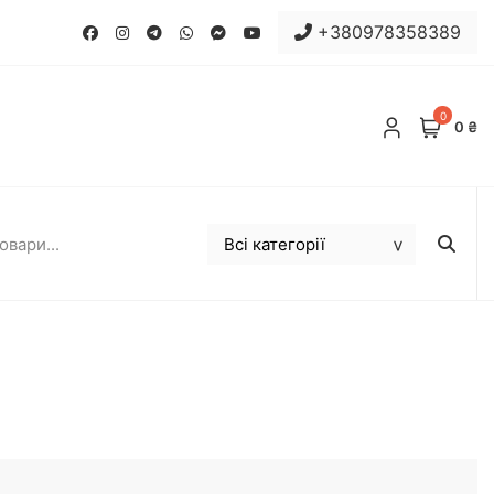
+380978358389
0
0 ₴