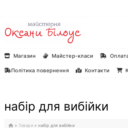
Перейти
до
вмісту
Магазин
Майстер-класи
Оплата
Політика повернення
Контакти
К
набір для вибійки
>
Товари
>
набір для вибійки