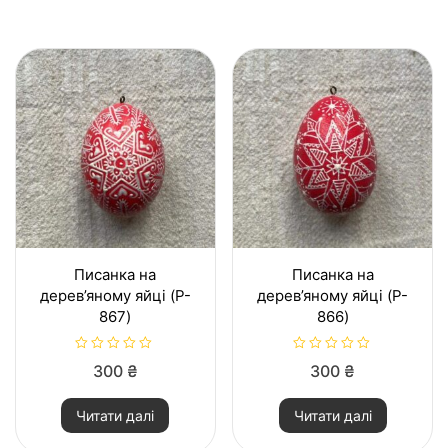
Писанка на
Писанка на
дерев’яному яйці (P-
дерев’яному яйці (P-
867)
866)
О
О
300
₴
300
₴
ц
ц
і
і
н
н
Читати далі
Читати далі
е
е
н
н
о
о