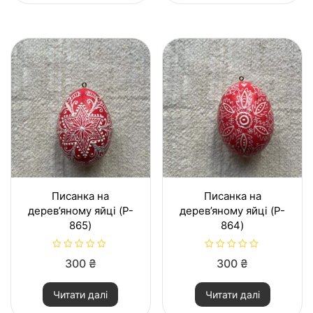
в
в
0
0
з
з
5
5
Писанка на
Писанка на
дерев’яному яйці (P-
дерев’яному яйці (P-
865)
864)
О
О
300
₴
300
₴
ц
ц
і
і
н
н
Читати далі
Читати далі
е
е
н
н
о
о