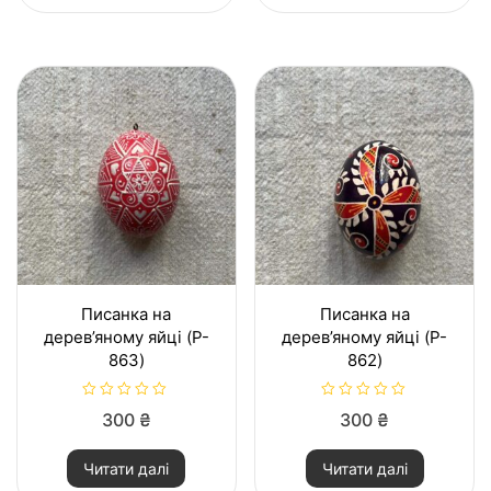
в
в
0
0
з
з
5
5
Писанка на
Писанка на
дерев’яному яйці (P-
дерев’яному яйці (P-
863)
862)
О
О
300
₴
300
₴
ц
ц
і
і
н
н
Читати далі
Читати далі
е
е
н
н